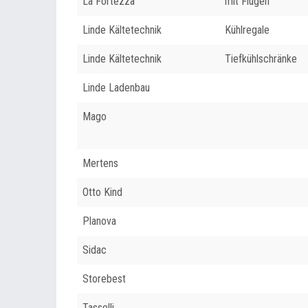
La Fortezza
mit Flügen
Linde Kältetechnik
Kühlregale
Linde Kältetechnik
Tiefkühlschränke
Linde Ladenbau
Mago
Mertens
Otto Kind
Planova
Sidac
Storebest
Tasselli