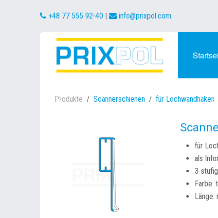
+48 77 555 92-40
|
info@prixpol.com
Startse
Produkte
Scannerschienen
für Lochwandhaken
Scanne
für Loc
als Inf
3-stufig
Farbe: 
Länge: 