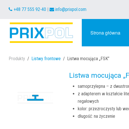
+48 77 555 92-40
|
info@prixpol.com
Strona główna
Produkty
Listwy frontowe
Listwa mocująca „FSK”
Listwa mocująca „
samoprzylepna – z dwustro
z adapterem w kształcie li
regałowych
kolor: przezroczysty lub we
długość: na życzenie